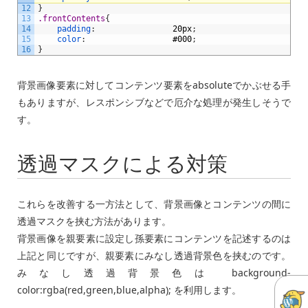
12
}
13
.frontContents
{
14
padding
:
20px
;
15
color
:
#000
;
16
}
背景画像要素に対してコンテンツ要素をabsoluteでかぶせる手
もありますが、レスポンシブなどで厄介な処理が発生しそうで
す。
透過マスクによる対策
これらを改善する一方法として、背景画像とコンテンツの間に
透過マスクを挟む方法があります。
背景画像を親要素に設定し孫要素にコンテンツを記述するのは
上記と同じですが、親要素にみなし透過背景色を挟むのです。
みなし透過背景色は background-
color:rgba(red,green,blue,alpha); を利用します。