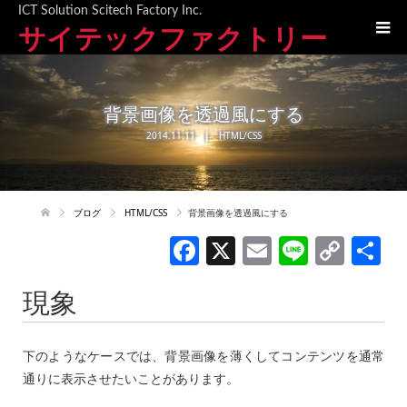
ICT Solution Scitech Factory Inc.
サイテックファクトリー
背景画像を透過風にする
2014.11.11
HTML/CSS
ブログ
HTML/CSS
背景画像を透過風にする
F
X
E
Li
C
a
m
n
o
現象
c
ai
e
p
e
l
y
b
Li
下のようなケースでは、背景画像を薄くしてコンテンツを通常
通りに表示させたいことがあります。
o
n