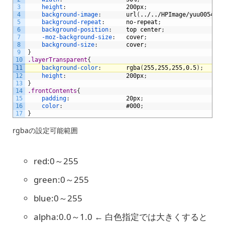
3
height
:
200px
;
4
background-image
:
url
(
../../HPImage/yuu0054-00
5
background-repeat
:
no-repeat
;
6
background-position
:
top
center
;
7
-moz-background-size
:
cover
;
8
background-size
:
cover
;
9
}
10
.layerTransparent
{
11
background-color
:
rgba
(
255,255,255,0.5
)
;
12
height
:
200px
;
13
}
14
.frontContents
{
15
padding
:
20px
;
16
color
:
#000
;
17
}
rgbaの設定可能範囲
red:0～255
green:0～255
blue:0～255
alpha:0.0～1.0 ← 白色指定では大きくすると