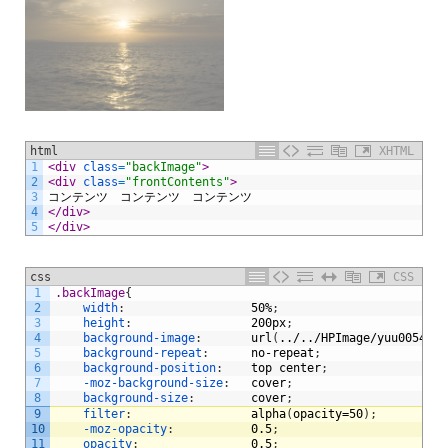
html
XHTML
1
<div 
class
=
"backImage"
>
2
<div 
class
=
"frontContents"
>
3
コンテンツ　コンテンツ　コンテンツ
4
</div>
5
</div>
css
CSS
1
.backImage
{
2
width
:
50%
;
3
height
:
200px
;
4
background-image
:
url
(
../../HPImage/yuu0054-00
5
background-repeat
:
no-repeat
;
6
background-position
:
top
center
;
7
-moz-background-size
:
cover
;
8
background-size
:
cover
;
9
filter
:
alpha
(
opacity=50
)
;
10
-moz-opacity
:
0.5
;
11
opacity
:
0.5
;