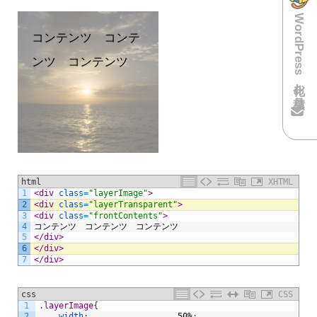
WordPress化お見積り
コンテンツ コンテ
ンツ コンテンツ
html
XHTML
1
<div 
class
=
"layerImage"
>
2
<div 
class
=
"layerTransparent"
>
3
<div 
class
=
"frontContents"
>
4
コンテンツ　コンテンツ　コンテンツ
5
</div>
6
</div>
7
</div>
css
CSS
1
.layerImage
{
2
width
:
50%
;