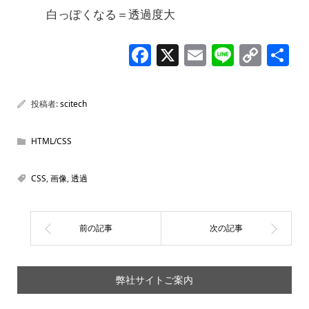
白っぽくなる＝透過度大
F
X
E
Li
C
a
m
n
o
c
ai
e
p
投稿者:
scitech
e
l
y
b
Li
HTML/CSS
o
n
CSS
,
画像
,
透過
o
k
k
弊社サイトご案内