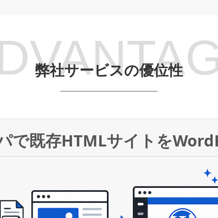
DVANTA
弊社サービスの優位性
で既存HTMLサイトをWordP