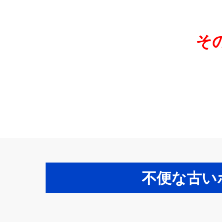
そ
不便な古いホ