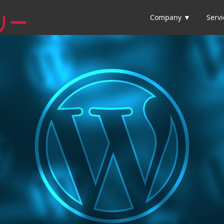
Company ▼
Serv
リー