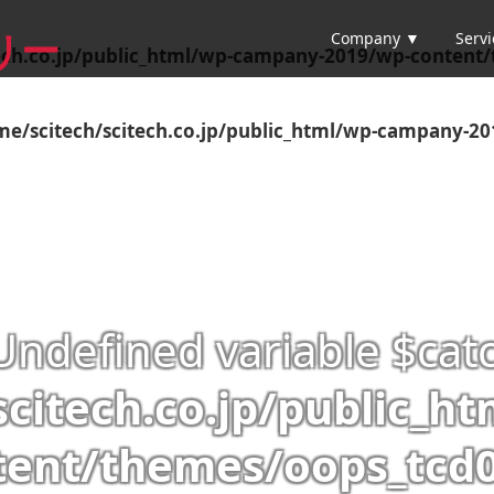
Company ▼
Serv
リー
ech.co.jp/public_html/wp-campany-2019/wp-content/t
me/scitech/scitech.co.jp/public_html/wp-campany-20
 Undefined variable $cat
scitech.co.jp/public_h
tent/themes/oops_tcd0