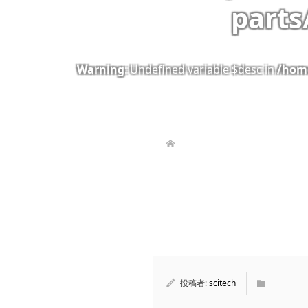
parts
Warning
: Undefined variable $desc in
/home
投稿者:
scitech