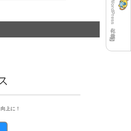
WordPress化お見積り
ス
ィ向上に！