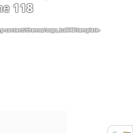
ine
118
wp-content/themes/oops_tcd048/template-