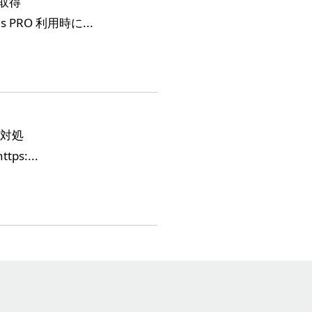
数取得
 PRO 利用時に...
の対処
s:...