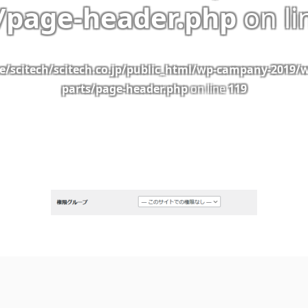
/page-header.php
on l
/scitech/scitech.co.jp/public_html/wp-campany-2019/
parts/page-header.php
on line
119