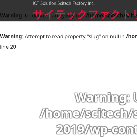
ICT Solution Scitech Factory Inc.
サイテックファクト
Warning
: Undefined array key 0 in
/home/scitech/scit
Warning
: Attempt to read property "slug" on null in
/ho
line
20
Warning
:
/home/scitech/
2019/wp-con