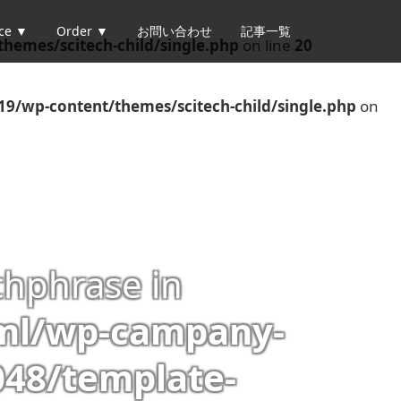
ice ▼
Order ▼
お問い合わせ
記事一覧
hemes/scitech-child/single.php
on line
20
19/wp-content/themes/scitech-child/single.php
on
chphrase in
tml/wp-campany-
48/template-