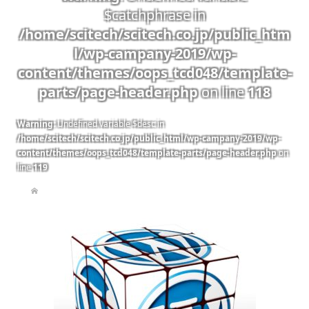
$catchphrase in
/home/scitech/scitech.co.jp/public_htm
l/wp-campany-2019/wp-
content/themes/oops_tcd048/template-
parts/page-header.php
on line
118
Warning
: Undefined variable $desc in
/home/scitech/scitech.co.jp/public_html/wp-campany-2019/wp-
content/themes/oops_tcd048/template-parts/page-header.php
on
line
119