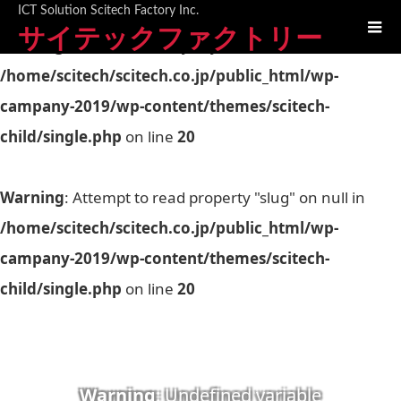
ICT Solution Scitech Factory Inc.
サイテックファクトリー
Warning
: Undefined array key 0 in
/home/scitech/scitech.co.jp/public_html/wp-
campany-2019/wp-content/themes/scitech-
child/single.php
on line
20
Warning
: Attempt to read property "slug" on null in
/home/scitech/scitech.co.jp/public_html/wp-
campany-2019/wp-content/themes/scitech-
child/single.php
on line
20
Warning
: Undefined variable