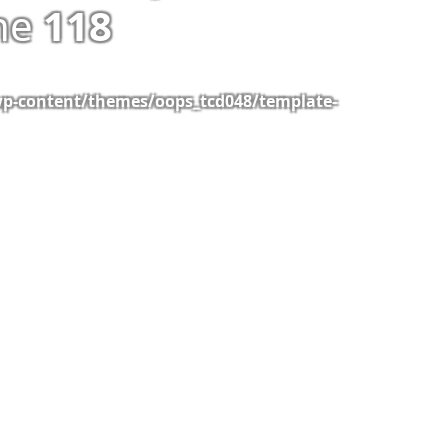
ine
118
wp-content/themes/oops_tcd048/template-