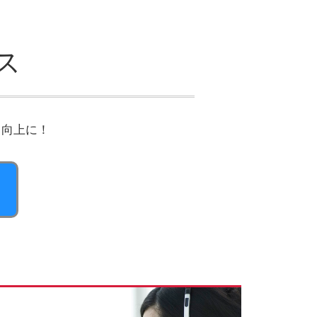
ス
ィ向上に！