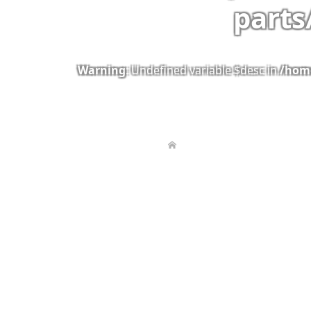
parts
Warning
: Undefined variable $desc in
/home