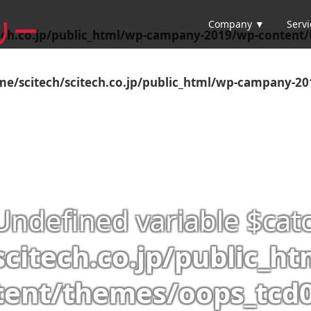
Company ▼
Serv
リー
ech.co.jp/public_html/wp-campany-2019/wp-content/t
me/scitech/scitech.co.jp/public_html/wp-campany-20
 Undefined variable $cat
scitech.co.jp/public_h
tent/themes/oops_tcd0