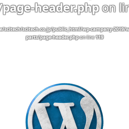
/page-header.php
on l
/scitech/scitech.co.jp/public_html/wp-campany-2019/
parts/page-header.php
on line
119