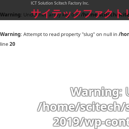
ICT Solution Scitech Factory Inc.
サイテックファクト
Warning
: Undefined array key 0 in
/home/scitech/scit
Warning
: Attempt to read property "slug" on null in
/ho
line
20
Warning
:
/home/scitech/
2019/wp-con