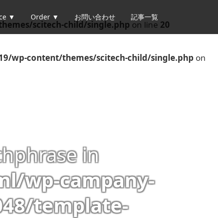
ice ▼
Order ▼
お問い合わせ
記事一覧
hemes/scitech-child/single.php
on line
20
19/wp-content/themes/scitech-child/single.php
on
chphrase in
tml/wp-campany-
48/template-