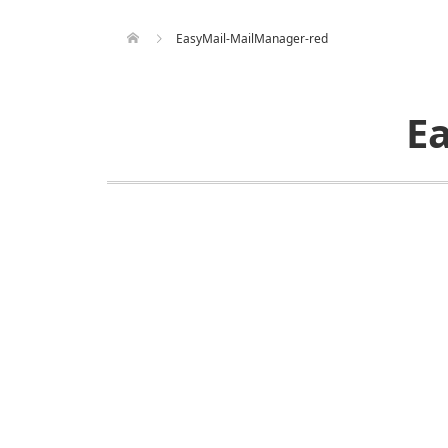
EasyMail-MailManager-red
E