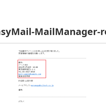
asyMail-MailManager-r