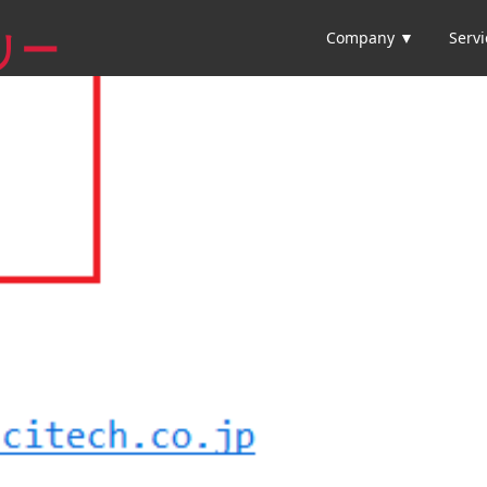
Company ▼
Serv
リー