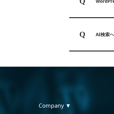
Q
Word
Q
AI検索
Company ▼