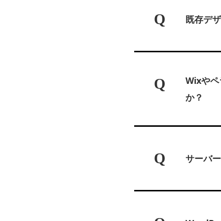
Q
既存デザ
Wixや
Q
か？
Q
サーバー