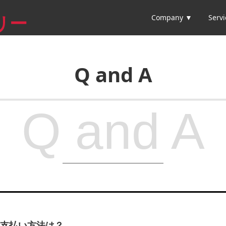
Company ▼
Serv
リー
Q and A
Q and A
支払い方法は？