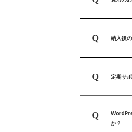
Q
納入後の
Q
定期サポ
Word
Q
か？