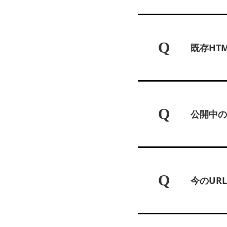
Q
既存HT
Q
公開中の
Q
今のUR