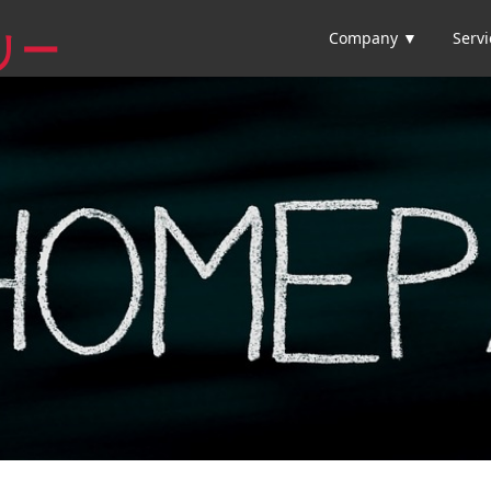
Company ▼
Serv
リー